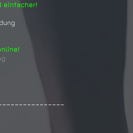
 einfacher!
ldung
nline!
ng:
----------------