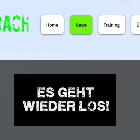
Home
News
Training
Ü