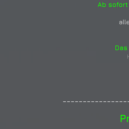
Ab sofort
all
Das 
----------------
P