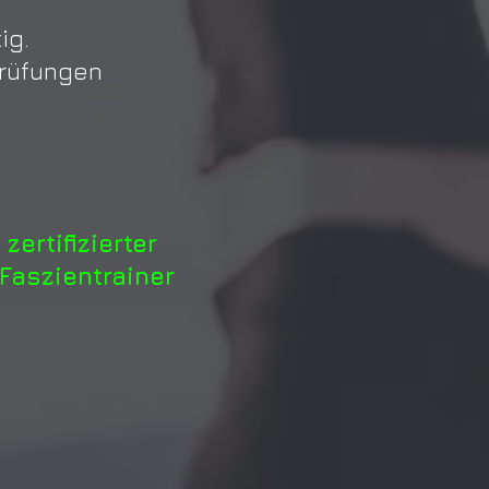
ig.
Prüfungen
rtifizierter
Faszientrainer