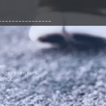
----------------
en.
speziellen Kurs,
b 10€.
g)